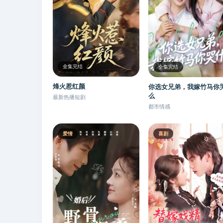
全集完结
全集完结
烽火惹红颜
你选女兄弟，我嫁竹马你
么
最新热播短剧
都市情感
爱情
喜剧