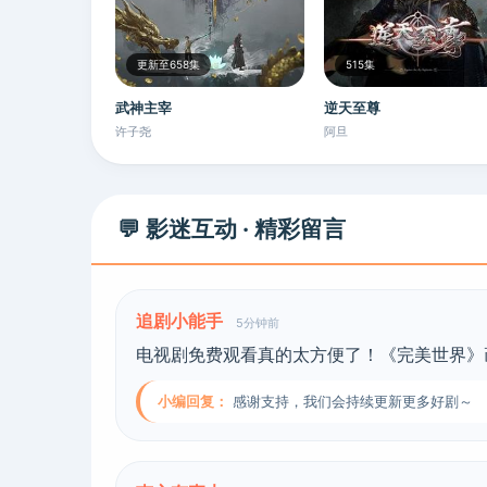
更新至658集
515集
武神主宰
逆天至尊
许子尧
阿旦
💬 影迷互动 · 精彩留言
追剧小能手
5分钟前
电视剧免费观看真的太方便了！《完美世界》
小编回复：
感谢支持，我们会持续更新更多好剧～