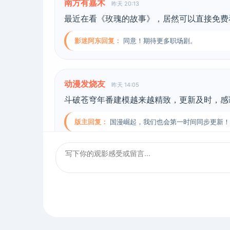
南方有嘉木
昨天 20:13
最近在看《玫瑰的故事》，居然可以直接免费
影迷阿东回复：
同意！期待更多职场剧。
动漫发烧友
昨天 14:05
斗破苍穹年番建模越来越精致，更新及时，感
版主回复：
国漫崛起，我们也会第一时间同步更新！
电影老饕
前天 09:44
在这里看《变相怪杰》经典喜剧，片源无删减
影迷回复：
确实好用，免费高清！