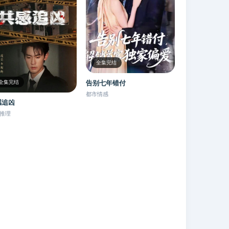
全集完结
告别七年错付
全集完结
都市情感
感追凶
推理