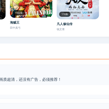
1162集
176集
海贼王
凡人修仙传
田中真弓
钱文青
画质超清，还没有广告，必须推荐！