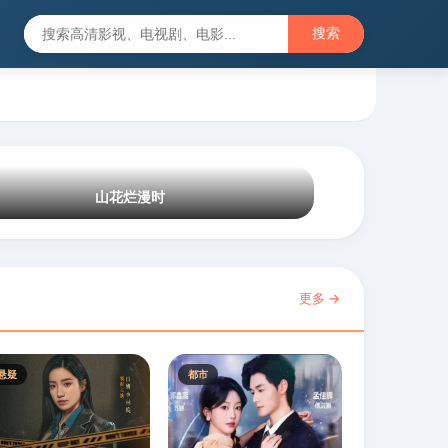
搜索
山花烂漫时
更多 →
悬疑
都市