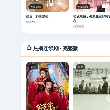
全集完结
全集完结
婚后：野骨温柔
替嫁戏精：傻总裁竟能读
心
甜宠爱情
甜宠喜剧
📺 热播连续剧 · 完整版
古装
日剧