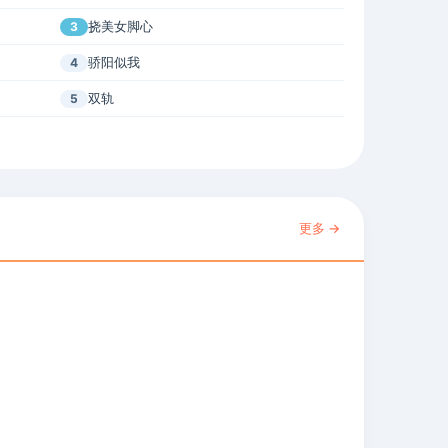
挠美女脚心
3
骄阳似我
4
双轨
5
更多 →