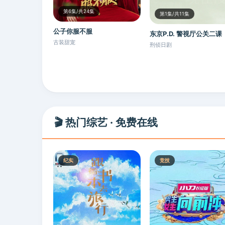
第6集/共24集
第1集/共11集
公子你服不服
东京P.D. 警视厅公关二课
古装甜宠
刑侦日剧
🎬 热门综艺 · 免费在线
纪实
竞技