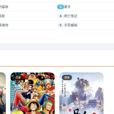
的荔枝
遮天
3
追影
死亡笔记
4
英雄传
天官赐福
5
日漫
国漫