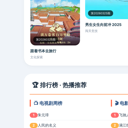
第20260325期
男生女生向前冲 2025
闯关竞技
第20260325期
跟着书本去旅行
文化探索
🏆 排行榜 · 热播推荐
📺 电视剧周榜
🎬 
朱元璋
飞驰
1
1
人民的名义
满江
2
2