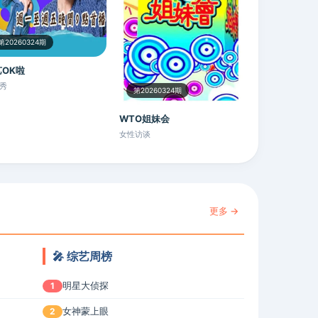
第20260324期
OK啦
秀
第20260324期
WTO姐妹会
女性访谈
更多 →
🎤 综艺周榜
明星大侦探
1
女神蒙上眼
2