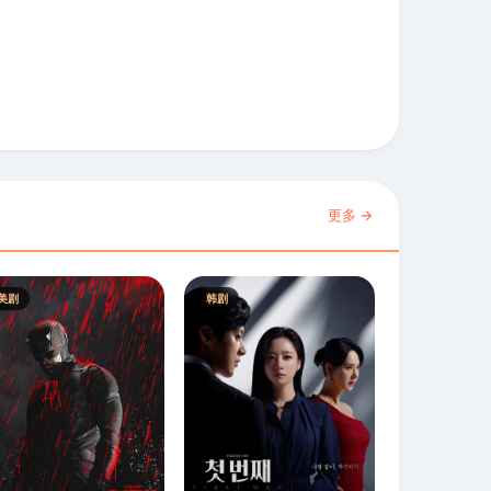
更多 →
美剧
韩剧