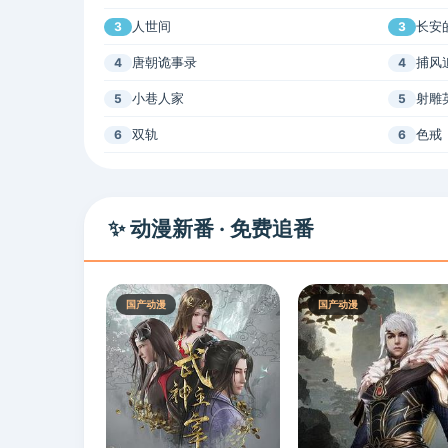
人世间
长安
3
3
唐朝诡事录
捕风
4
4
小巷人家
射雕
5
5
双轨
色戒
6
6
✨ 动漫新番 · 免费追番
国产动漫
国产动漫