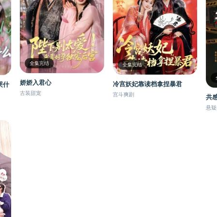
全集完结
全集完结
娇娇入君心
冷宫妖妃靠读档拿捏暴君
哭什
古装甜宠
宫斗爽剧
共
悬疑