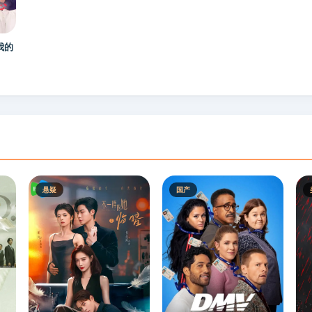
我的
悬疑
国产