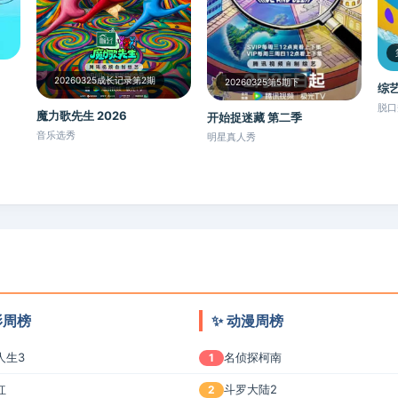
20260325成长记录第2期
20260325第5期下
综艺
脱口
魔力歌先生 2026
开始捉迷藏 第二季
音乐选秀
明星真人秀
电影周榜
✨ 动漫周榜
人生3
名侦探柯南
1
红
斗罗大陆2
2