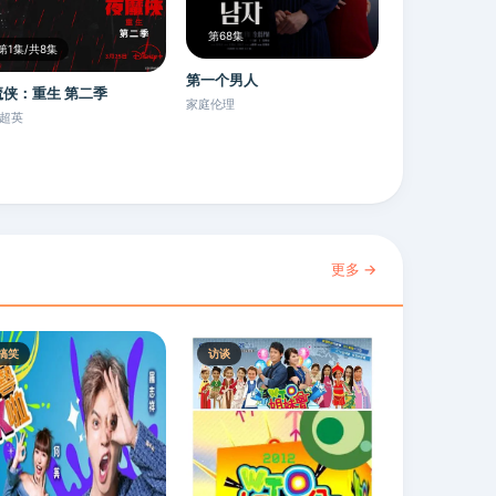
第68集
第1集/共8集
第一个男人
魔侠：重生 第二季
家庭伦理
超英
更多 →
搞笑
访谈