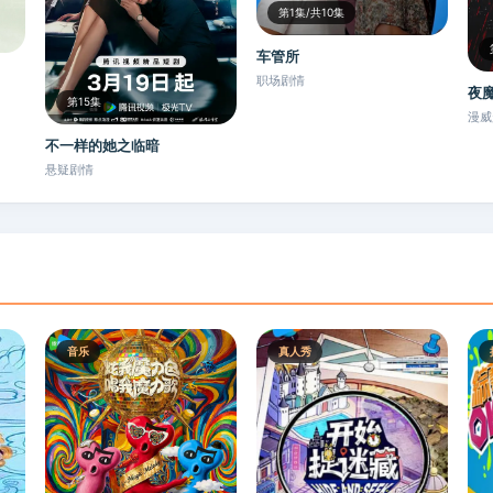
第1集/共10集
车管所
职场剧情
夜
第15集
漫威
不一样的她之临暗
悬疑剧情
音乐
真人秀