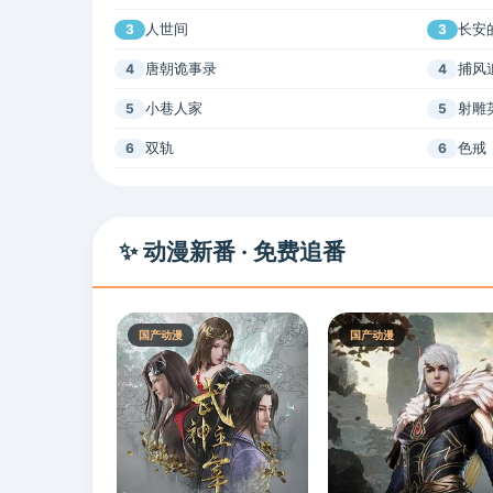
人世间
长安
3
3
唐朝诡事录
捕风
4
4
小巷人家
射雕
5
5
双轨
色戒
6
6
✨ 动漫新番 · 免费追番
国产动漫
国产动漫