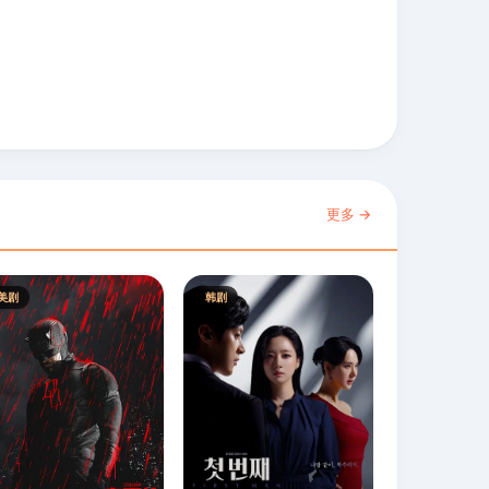
更多 →
美剧
韩剧