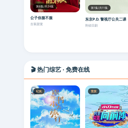
第6集/共24集
第1集/共11集
公子你服不服
东京P.D. 警视厅公关二课
古装甜宠
刑侦日剧
🎬 热门综艺 · 免费在线
纪实
竞技