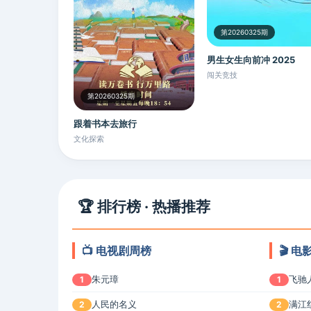
第20260325期
男生女生向前冲 2025
闯关竞技
第20260325期
跟着书本去旅行
文化探索
🏆 排行榜 · 热播推荐
📺 电视剧周榜
🎬 
朱元璋
飞驰
1
1
人民的名义
满江
2
2