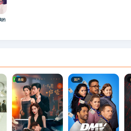
我的
悬疑
国产