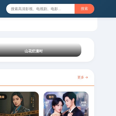
搜索
山花烂漫时
更多 →
悬疑
都市