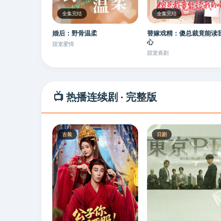
全集完结
全集完结
婚后：野骨温柔
替嫁戏精：傻总裁竟能读
心
甜宠爱情
甜宠喜剧
📺 热播连续剧 · 完整版
古装
日剧