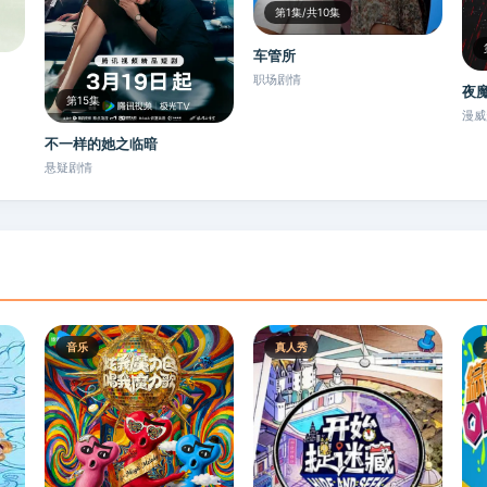
第1集/共10集
车管所
职场剧情
夜
第15集
漫威
不一样的她之临暗
悬疑剧情
音乐
真人秀