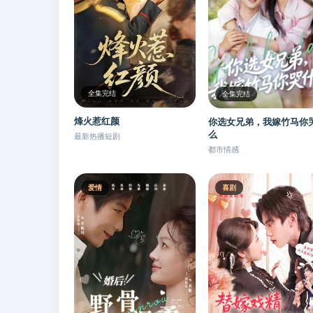
全集完结
全集完结
烽火惹红颜
你选女兄弟，我嫁竹马你
么
最新热播短剧
都市情感
爱情
喜剧