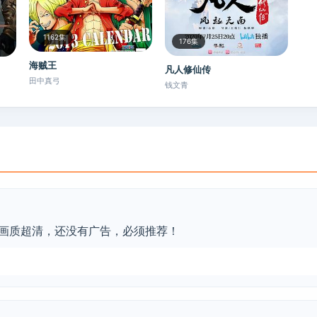
1162集
176集
海贼王
凡人修仙传
田中真弓
钱文青
画质超清，还没有广告，必须推荐！