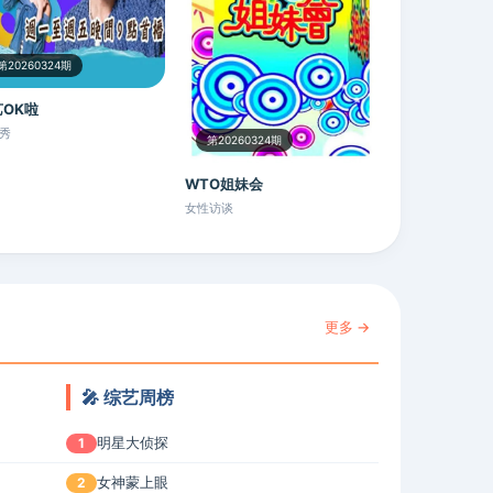
第20260324期
OK啦
秀
第20260324期
WTO姐妹会
女性访谈
更多 →
🎤 综艺周榜
明星大侦探
1
女神蒙上眼
2