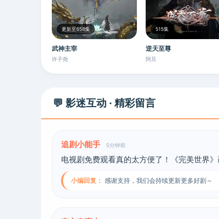
更新至658集
515集
武神主宰
逆天至尊
许子尧
阿旦
💬 影迷互动 · 精彩留言
追剧小能手
5分钟前
电视剧免费观看真的太方便了！《完美世界》
小编回复：
感谢支持，我们会持续更新更多好剧～