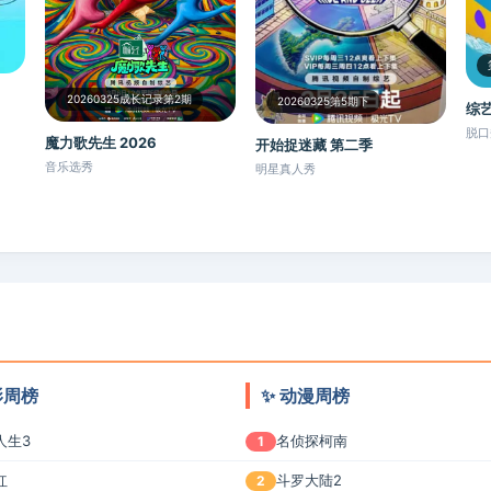
20260325成长记录第2期
20260325第5期下
综艺
脱口
魔力歌先生 2026
开始捉迷藏 第二季
音乐选秀
明星真人秀
电影周榜
✨ 动漫周榜
人生3
名侦探柯南
1
红
斗罗大陆2
2