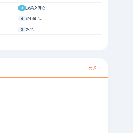
挠美女脚心
3
骄阳似我
4
双轨
5
更多 →