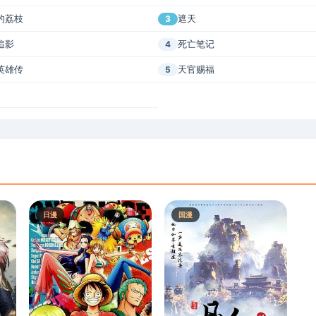
的荔枝
遮天
3
追影
死亡笔记
4
英雄传
天官赐福
5
日漫
国漫