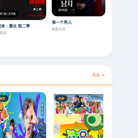
第68集
第1集/共8集
第一个男人
魔侠：重生 第二季
家庭伦理
超英
更多 →
搞笑
访谈