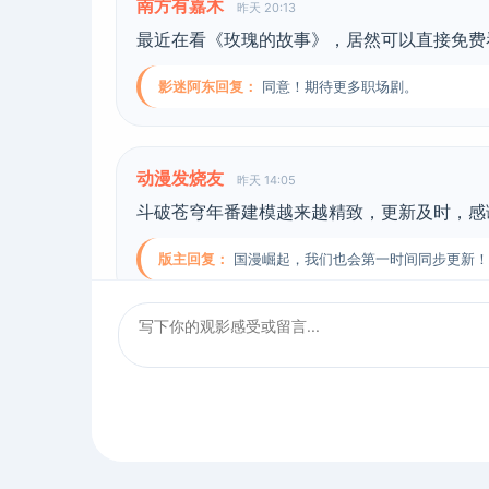
南方有嘉木
昨天 20:13
最近在看《玫瑰的故事》，居然可以直接免费
影迷阿东回复：
同意！期待更多职场剧。
动漫发烧友
昨天 14:05
斗破苍穹年番建模越来越精致，更新及时，感
版主回复：
国漫崛起，我们也会第一时间同步更新！
电影老饕
前天 09:44
在这里看《变相怪杰》经典喜剧，片源无删减
影迷回复：
确实好用，免费高清！