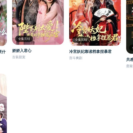
全集完结
全集完结
娇娇入君心
冷宫妖妃靠读档拿捏暴君
哭什
古装甜宠
宫斗爽剧
共
悬疑