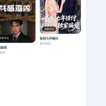
全集完结
告别七年错付
全集完结
都市情感
感追凶
推理